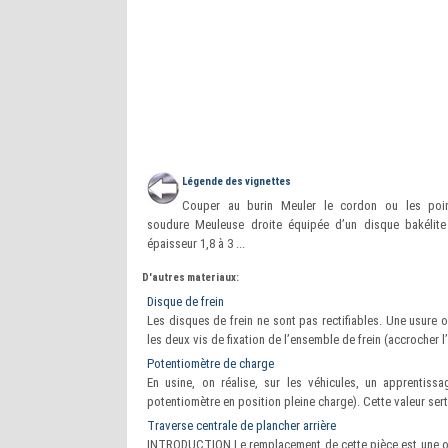
Légende des vignettes
Couper au burin Meuler le cordon ou les poi
soudure Meuleuse droite équipée d’un disque bakélite
épaisseur 1,8 à 3 ...
D'autres materiaux:
Disque de frein
Les disques de frein ne sont pas rectifiables. Une usure
les deux vis de fixation de l’ensemble de frein (accrocher l
Potentiomètre de charge
En usine, on réalise, sur les véhicules, un apprentiss
potentiomètre en position pleine charge). Cette valeur sert
Traverse centrale de plancher arrière
INTRODUCTION Le remplacement de cette pièce est une op