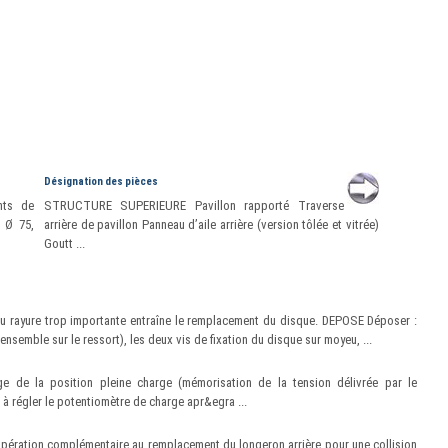
Désignation des pièces
nts de
STRUCTURE SUPERIEURE Pavillon rapporté Traverse
 Ø 75,
arrière de pavillon Panneau d’aile arrière (version tôlée et vitrée)
Goutt ...
 ou rayure trop importante entraîne le remplacement du disque. DEPOSE Déposer :
’ensemble sur le ressort), les deux vis de fixation du disque sur moyeu, ...
age de la position pleine charge (mémorisation de la tension délivrée par le
 à régler le potentiomètre de charge apr&egra ...
ération complémentaire au remplacement du longeron arrière pour une collision