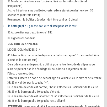
23 Mode test électrovanne forcée (utilisé sur les véhicules diesel
uniquement).
Active l’électrovanne codée (ouverture/fermeture) pendant environ 30
secondes (contrôle autitif).
Remarque : - le boîtier décodeur doit être configuré diesel
le barregraphe 8 gauche doit être allumé pendant le test.
32 Apprentissage deuxième clef TIR.
39 Ligne transpondeur.
CONTROLES ANNEXES
MODES COMMANDES G--*
40 Introduction du code de dépannage (le barregraphe 10 gauche doit être
allumé et le contact mis).
Ce mode commande peut être utilisé pour entrer le code de dépannage,
mais ne permet pas le décodage du calculateur d’injection ou de
l’électrovanne codée.
Entrer le numéro de code de dépannage du véhicule sur le clavier de la valise
XR 25 et valider par la touche "*".
Si le numéro de code est correct, "bon" s’affiche sur l’afficheur de la valise
XR 25 et le barregraphe 10 gauche s’éteint.
Si le numéro de code est incorrect, "Fin" s’affiche sur l’afficheur de la valise
XR 25 et le barregraphe 10 gauche reste allumé.
ATTENTION : vous avez droit à 3 essais pour introduire le code. Si au bout du