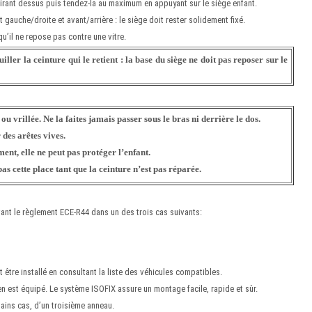
 tirant dessus puis tendez-la au maximum en appuyant sur le siège enfant.
gauche/droite et avant/arrière : le siège doit rester solidement fixé.
 qu’il ne repose pas contre une vitre.
iller la ceinture qui le retient : la base du siège ne doit pas reposer sur le
ou vrillée. Ne la faites jamais passer sous le bras ni derrière le dos.
des arêtes vives.
ent, elle ne peut pas protéger l’enfant.
s cette place tant que la ceinture n’est pas réparée.
nt le règlement ECE-R44 dans un des trois cas suivants:
 être installé en consultant la liste des véhicules compatibles.
en est équipé. Le système ISOFIX assure un montage facile, rapide et sûr.
ains cas, d’un troisième anneau.