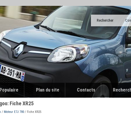
Rechercher
Con
Populaire
Plan du site
Contacts
Recherc
goo: Fiche XR25
n
/
Moteur E7J 780
/ Fiche XR25