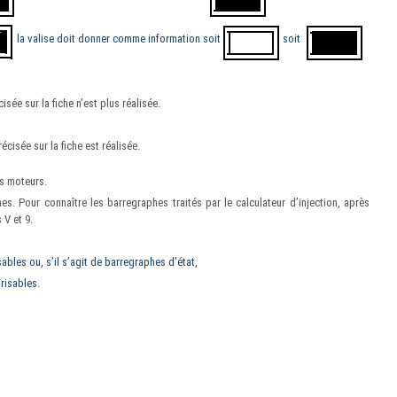
la valise doit donner comme information soit
soit
isée sur la fiche n’est plus réalisée.
cisée sur la fiche est réalisée.
rs moteurs.
es. Pour connaître les barregraphes traités par le calculateur d’injection, après
 V et 9.
ables ou, s’il s’agit de barregraphes d’état,
risables.