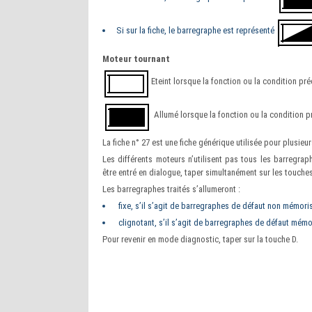
Si sur la fiche, le barregraphe est représenté
Moteur tournant
Eteint lorsque la fonction ou la condition préc
Allumé lorsque la fonction ou la condition pré
La fiche n° 27 est une fiche générique utilisée pour plusieu
Les différents moteurs n’utilisent pas tous les barregraph
être entré en dialogue, taper simultanément sur les touches
Les barregraphes traités s’allumeront :
fixe, s’il s’agit de barregraphes de défaut non mémoris
clignotant, s’il s’agit de barregraphes de défaut mémo
Pour revenir en mode diagnostic, taper sur la touche D.