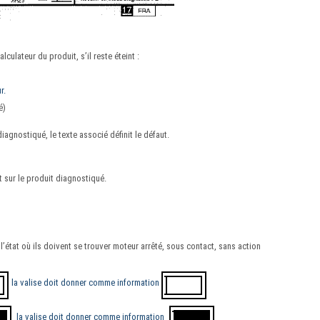
lculateur du produit, s’il reste éteint :
r.
é)
diagnostiqué, le texte associé définit le défaut.
t sur le produit diagnostiqué.
l’état où ils doivent se trouver moteur arrêté, sous contact, sans action
la valise doit donner comme information
la valise doit donner comme information