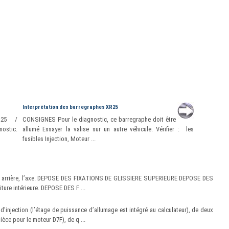
Interprétation des barregraphes XR25
R25 /
CONSIGNES Pour le diagnostic, ce barregraphe doit être
ostic.
allumé Essayer la valise sur un autre véhicule. Vérifier : les
fusibles Injection, Moteur ...
arrière, l’axe. DEPOSE DES FIXATIONS DE GLISSIERE SUPERIEURE DEPOSE DES
re intérieure. DEPOSE DES F ...
injection (l’étage de puissance d’allumage est intégré au calculateur), de deux
èce pour le moteur D7F), de q ...