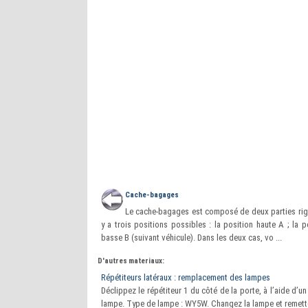
Cache-bagages
Le cache-bagages est composé de deux parties rigi
y a trois positions possibles : la position haute A ; la p
basse B (suivant véhicule). Dans les deux cas, vo ...
D'autres materiaux:
Répétiteurs latéraux : remplacement des lampes
Déclippez le répétiteur 1 du côté de la porte, à l’aide d’u
lampe. Type de lampe : WY5W. Changez la lampe et remettez 