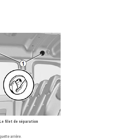
Le filet de séparation
quette arrière.