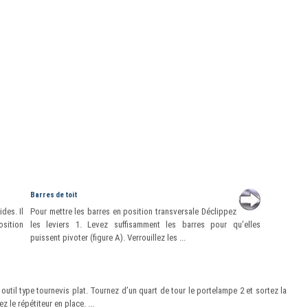
Barres de toit
des. Il
Pour mettre les barres en position transversale Déclippez
osition
les leviers 1. Levez suffisamment les barres pour qu’elles
puissent pivoter (figure A). Verrouillez les ...
n outil type tournevis plat. Tournez d’un quart de tour le portelampe 2 et sortez la
le répétiteur en place. ...