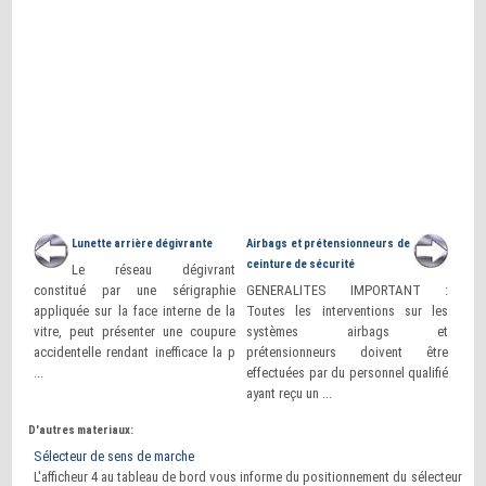
Lunette arrière dégivrante
Airbags et prétensionneurs de
ceinture de sécurité
Le réseau dégivrant
constitué par une sérigraphie
GENERALITES IMPORTANT :
appliquée sur la face interne de la
Toutes les interventions sur les
vitre, peut présenter une coupure
systèmes airbags et
accidentelle rendant inefficace la p
prétensionneurs doivent être
...
effectuées par du personnel qualifié
ayant reçu un ...
D'autres materiaux:
Sélecteur de sens de marche
L'afficheur 4 au tableau de bord vous informe du positionnement du sélecteur