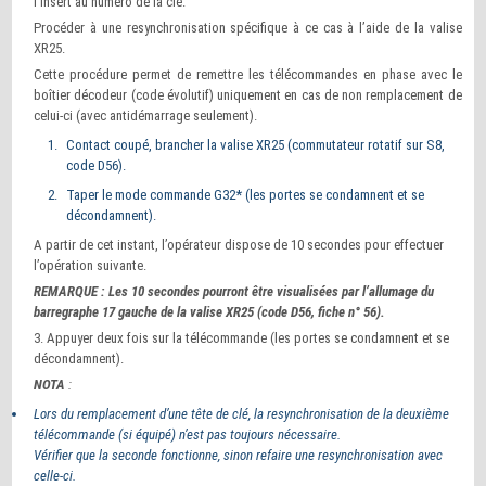
l’insert au numéro de la clé.
Procéder à une resynchronisation spécifique à ce cas à l’aide de la valise
XR25.
Cette procédure permet de remettre les télécommandes en phase avec le
boîtier décodeur (code évolutif) uniquement en cas de non remplacement de
celui-ci (avec antidémarrage seulement).
Contact coupé, brancher la valise XR25 (commutateur rotatif sur S8,
code D56).
Taper le mode commande G32* (les portes se condamnent et se
décondamnent).
A partir de cet instant, l’opérateur dispose de 10 secondes pour effectuer
l’opération suivante.
REMARQUE : Les 10 secondes pourront être visualisées par l’allumage du
barregraphe 17 gauche de la valise XR25 (code D56, fiche n° 56).
3. Appuyer deux fois sur la télécommande (les portes se condamnent et se
décondamnent).
NOTA
:
Lors du remplacement d’une tête de clé, la resynchronisation de la deuxième
télécommande (si équipé) n’est pas toujours nécessaire.
Vérifier que la seconde fonctionne, sinon refaire une resynchronisation avec
celle-ci.