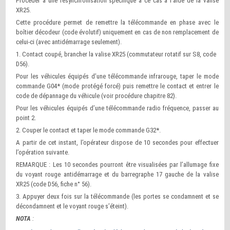
Procéder à une resynchronisation spécifique à ce cas à l’aide de la valise
XR25.
Cette procédure permet de remettre la télécommande en phase avec le
boîtier décodeur (code évolutif) uniquement en cas de non remplacement de
celui-ci (avec antidémarrage seulement).
1. Contact coupé, brancher la valise XR25 (commutateur rotatif sur S8, code
D56).
Pour les véhicules équipés d’une télécommande infrarouge, taper le mode
commande G04* (mode protégé forcé) puis remettre le contact et entrer le
code de dépannage du véhicule (voir procédure chapitre 82).
Pour les véhicules équipés d’une télécommande radio fréquence, passer au
point 2.
2. Couper le contact et taper le mode commande G32*.
A partir de cet instant, l’opérateur dispose de 10 secondes pour effectuer
l’opération suivante.
REMARQUE : Les 10 secondes pourront être visualisées par l’allumage fixe
du voyant rouge antidémarrage et du barregraphe 17 gauche de la valise
XR25 (code D56, fiche n° 56).
3. Appuyer deux fois sur la télécommande (les portes se condamnent et se
décondamnent et le voyant rouge s’éteint).
NOTA
: