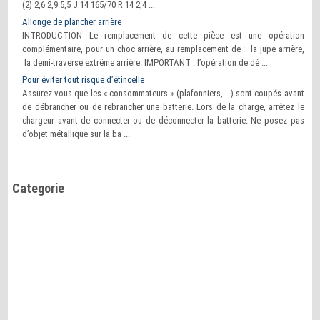
(2) 2,6 2,9 5,5 J 14 165/70 R 14 2,4 ...
Allonge de plancher arrière
INTRODUCTION Le remplacement de cette pièce est une opération
complémentaire, pour un choc arrière, au remplacement de : la jupe arrière,
la demi-traverse extrême arrière. IMPORTANT : l’opération de dé ...
Pour éviter tout risque d’étincelle
Assurez-vous que les « consommateurs » (plafonniers, …) sont coupés avant
de débrancher ou de rebrancher une batterie. Lors de la charge, arrêtez le
chargeur avant de connecter ou de déconnecter la batterie. Ne posez pas
d’objet métallique sur la ba ...
Categorie