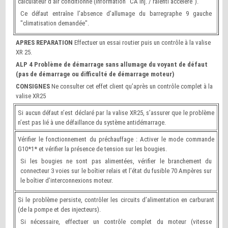
calculateur d’air conditionné (information "CA Inj. / ralenti accéléré").
Ce défaut entraîne l’absence d’allumage du barregraphe 9 gauche
"climatisation demandée".
APRES REPARATION
Effectuer un essai routier puis un contrôle à la valise
XR 25.
ALP 4 Problème de démarrage sans allumage du voyant de défaut
(pas de démarrage ou difficulté de démarrage moteur)
CONSIGNES
Ne consulter cet effet client qu’après un contrôle complet à la
valise XR25
Si aucun défaut n’est déclaré par la valise XR25, s’assurer que le problème
n’est pas lié à une défaillance du système antidémarrage.
Vérifier le fonctionnement du préchauffage : Activer le mode commande
G10*1* et vérifier la présence de tension sur les bougies.
Si les bougies ne sont pas alimentées, vérifier le branchement du
connecteur 3 voies sur le boîtier relais et l’état du fusible 70 Ampères sur
le boîtier d’interconnexions moteur.
Si le problème persiste, contrôler les circuits d’alimentation en carburant
(de la pompe et des injecteurs).
Si nécessaire, effectuer un contrôle complet du moteur (vitesse