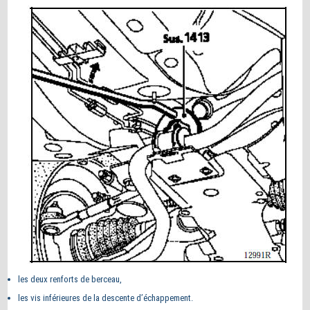
les deux renforts de berceau,
les vis inférieures de la descente d’échappement.