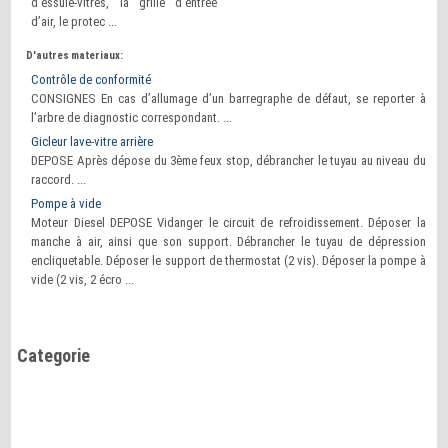
d’essuie-vitres, la grille d’entrée
d’air, le protec ...
D'autres materiaux:
Contrôle de conformité
CONSIGNES En cas d’allumage d’un barregraphe de défaut, se reporter à
l’arbre de diagnostic correspondant. ...
Gicleur lave-vitre arrière
DEPOSE Après dépose du 3ème feux stop, débrancher le tuyau au niveau du
raccord. ...
Pompe à vide
Moteur Diesel DEPOSE Vidanger le circuit de refroidissement. Déposer la
manche à air, ainsi que son support. Débrancher le tuyau de dépression
encliquetable. Déposer le support de thermostat (2 vis). Déposer la pompe à
vide (2 vis, 2 écro ...
Categorie