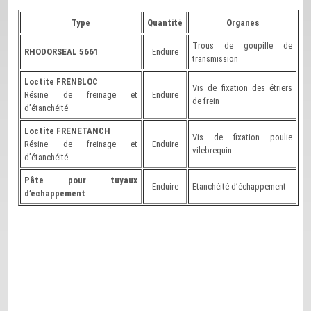
Type
Quantité
Organes
Trous de goupille de
RHODORSEAL 5661
Enduire
transmission
Loctite FRENBLOC
Vis de fixation des étriers
Résine de freinage et
Enduire
de frein
d’étanchéité
Loctite FRENETANCH
Vis de fixation poulie
Résine de freinage et
Enduire
vilebrequin
d’étanchéité
Pâte pour tuyaux
Enduire
Etanchéité d’échappement
d’échappement