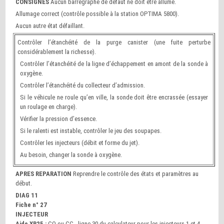
CONSIGNES
Aucun barregraphe de défaut ne doit être allumé.
Allumage correct (contrôle possible à la station OPTIMA 5800).
Aucun autre état défaillant.
Contrôler l’étanchéité de la purge canister (une fuite perturbe
considérablement la richesse).
Contrôler l’étanchéité de la ligne d’échappement en amont de la sonde à
oxygène.
Contrôler l’étanchéité du collecteur d’admission.
Si le véhicule ne roule qu’en ville, la sonde doit être encrassée (essayer
un roulage en charge).
Vérifier la pression d’essence.
Si le ralenti est instable, contrôler le jeu des soupapes.
Contrôler les injecteurs (débit et forme du jet).
Au besoin, changer la sonde à oxygène.
APRES REPARATION
Reprendre le contrôle des états et paramètres au
début.
DIAG 11
Fiche n° 27
INJECTEUR
Aide XR25 :
CO ou CC - ligne 30 du calculateur pour les injecteurs 1 et 4