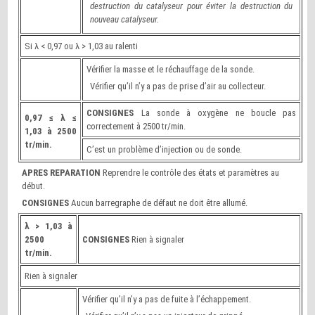
destruction du catalyseur pour éviter la destruction du
nouveau catalyseur.
Si λ < 0,97 ou λ > 1,03 au ralenti
Vérifier la masse et le réchauffage de la sonde.
Vérifier qu’il n’y a pas de prise d’air au collecteur.
CONSIGNES
La sonde à oxygène ne boucle pas
0,97 ≤ λ ≤
correctement à 2500 tr/min.
1,03 à 2500
tr/min.
C’est un problème d’injection ou de sonde.
APRES REPARATION
Reprendre le contrôle des états et paramètres au
début.
CONSIGNES
Aucun barregraphe de défaut ne doit être allumé.
λ > 1,03 à
2500
CONSIGNES
Rien à signaler
tr/min.
Rien à signaler
Vérifier qu’il n’y a pas de fuite à l’échappement.