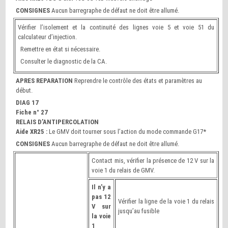
CONSIGNES
Aucun barregraphe de défaut ne doit être allumé.
Vérifier l’isolement et la continuité des lignes voie 5 et voie 51 du
calculateur d’injection.
Remettre en état si nécessaire.
Consulter le diagnostic de la CA.
APRES REPARATION
Reprendre le contrôle des états et paramètres au
début.
DIAG 17
Fiche n° 27
RELAIS D’ANTIPERCOLATION
Aide XR25 :
Le GMV doit tourner sous l’action du mode commande G17*
CONSIGNES
Aucun barregraphe de défaut ne doit être allumé.
Contact mis, vérifier la présence de 12 V sur la
voie 1 du relais de GMV.
Il n’y a
pas 12
Vérifier la ligne de la voie 1 du relais
V sur
jusqu’au fusible
la voie
1