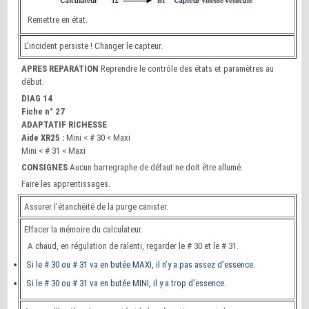
Remettre en état.
L’incident persiste ! Changer le capteur.
APRES REPARATION
Reprendre le contrôle des états et paramètres au
début.
DIAG 14
Fiche n° 27
ADAPTATIF RICHESSE
Aide XR25 :
Mini < # 30 < Maxi
Mini < # 31 < Maxi
CONSIGNES
Aucun barregraphe de défaut ne doit être allumé.
Faire les apprentissages.
Assurer l’étanchéité de la purge canister.
Effacer la mémoire du calculateur.
A chaud, en régulation de ralenti, regarder le # 30 et le # 31.
Si le # 30 ou # 31 va en butée MAXI, il n’y a pas assez d’essence.
Si le # 30 ou # 31 va en butée MINI, il y a trop d’essence.