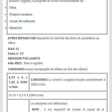
Assurer l’hygiène, la propreté et le bon fonctionnement du :
Filtre.
Pompe à essence.
Circuit de carburant.
Réservoir.
APRES REPARATION
Reprendre le contrôle des états et paramètres au
début.
DIAG 15
Fiche n° 27
EMISSION POLLUANTE
Aide XR25 :
Rien à signaler
CONSIGNES
Aucun barregraphe de défaut ne doit être allumé.
0,97 ≤ λ ≤
CONSIGNES
La sonde à oxygène boucle correctement à
1,03 à 2500
2500 tr/min.
tr/min.
Si CO > 0,3 % à 2500 tr/min.
Le catalyseur est défectueux.
NOTA
: Il est impératif de trouver la cause de la