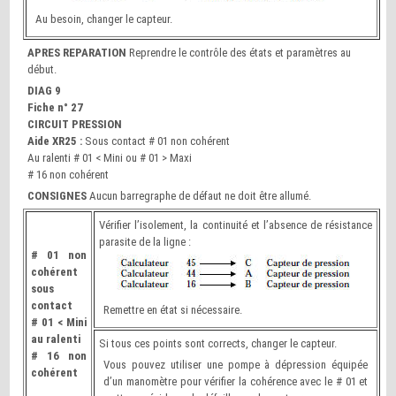
Au besoin, changer le capteur.
APRES REPARATION
Reprendre le contrôle des états et paramètres au
début.
DIAG 9
Fiche n° 27
CIRCUIT PRESSION
Aide XR25 :
Sous contact # 01 non cohérent
Au ralenti # 01 < Mini ou # 01 > Maxi
# 16 non cohérent
CONSIGNES
Aucun barregraphe de défaut ne doit être allumé.
Vérifier l’isolement, la continuité et l’absence de résistance
parasite de la ligne :
# 01 non
cohérent
sous
contact
Remettre en état si nécessaire.
# 01 < Mini
au ralenti
Si tous ces points sont corrects, changer le capteur.
# 16 non
Vous pouvez utiliser une pompe à dépression équipée
cohérent
d’un manomètre pour vérifier la cohérence avec le # 01 et