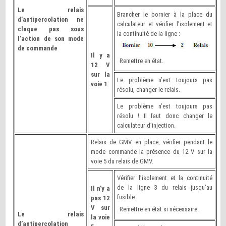
Le relais
Brancher le bornier à la place du
d’antipercolation ne
calculateur et vérifier l’isolement et
claque pas sous
la continuité de la ligne :
l’action de son mode
de commande
Il y a
Remettre en état.
12 V
sur la
Le problème n’est toujours pas
voie 1
résolu, changer le relais.
Le problème n’est toujours pas
résolu ! Il faut donc changer le
calculateur d’injection.
Relais de GMV en place, vérifier pendant le
mode commande la présence du 12 V sur la
voie 5 du relais de GMV.
Vérifier l’isolement et la continuité
de la ligne 3 du relais jusqu’au
Il n’y a
fusible.
pas 12
V sur
Remettre en état si nécessaire.
Le relais
la voie
d’antipercolation