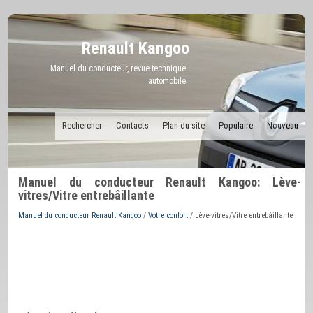
Renault Kangoo
Manuel du conducteur, revue technique
automobile
Rechercher
Contacts
Plan du site
Populaire
Nouveau
Manuel du conducteur Renault Kangoo: Lève-
vitres/Vitre entrebâillante
Manuel du conducteur Renault Kangoo
/
Votre confort
/ Lève-vitres/Vitre entrebâillante