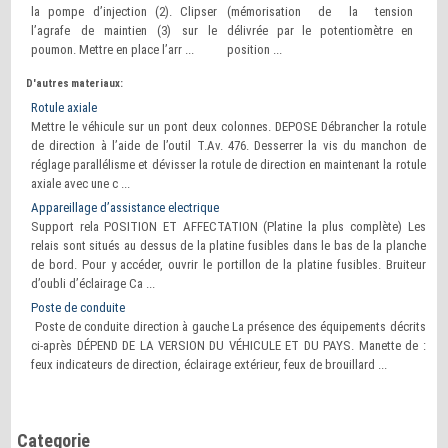
la pompe d’injection (2). Clipser
(mémorisation de la tension
l’agrafe de maintien (3) sur le
délivrée par le potentiomètre en
poumon. Mettre en place l’arr ...
position ...
D'autres materiaux:
Rotule axiale
Mettre le véhicule sur un pont deux colonnes. DEPOSE Débrancher la rotule
de direction à l’aide de l’outil T.Av. 476. Desserrer la vis du manchon de
réglage parallélisme et dévisser la rotule de direction en maintenant la rotule
axiale avec une c ...
Appareillage d’assistance electrique
Support rela POSITION ET AFFECTATION (Platine la plus complète) Les
relais sont situés au dessus de la platine fusibles dans le bas de la planche
de bord. Pour y accéder, ouvrir le portillon de la platine fusibles. Bruiteur
d’oubli d’éclairage Ca ...
Poste de conduite
Poste de conduite direction à gauche La présence des équipements décrits
ci-après DÉPEND DE LA VERSION DU VÉHICULE ET DU PAYS. Manette de :
feux indicateurs de direction, éclairage extérieur, feux de brouillard ...
Categorie