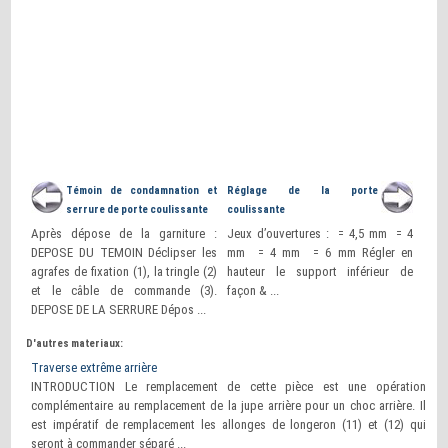
Témoin de condamnation et
Réglage de la porte
serrure de porte coulissante
coulissante
Après dépose de la garniture :
Jeux d’ouvertures : = 4,5 mm = 4
DEPOSE DU TEMOIN Déclipser les
mm = 4 mm = 6 mm Régler en
agrafes de fixation (1), la tringle (2)
hauteur le support inférieur de
et le câble de commande (3).
façon & ...
DEPOSE DE LA SERRURE Dépos ...
D'autres materiaux:
Traverse extrême arrière
INTRODUCTION Le remplacement de cette pièce est une opération
complémentaire au remplacement de la jupe arrière pour un choc arrière. Il
est impératif de remplacement les allonges de longeron (11) et (12) qui
seront à commander séparé ...