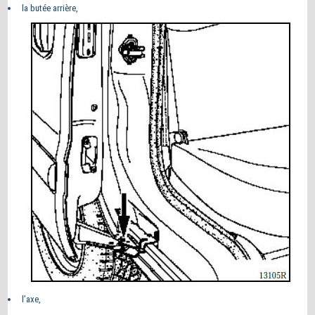
la butée arrière,
l’axe,