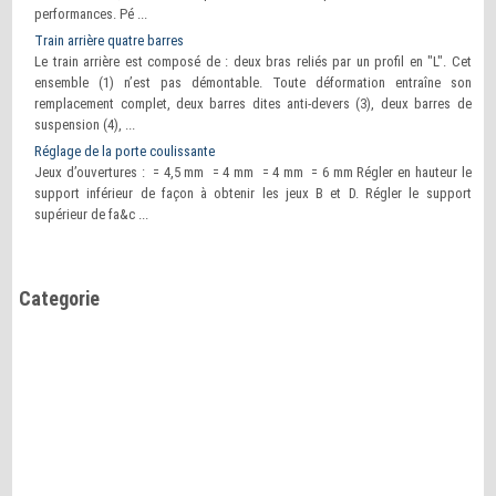
performances. Pé ...
Train arrière quatre barres
Le train arrière est composé de : deux bras reliés par un profil en "L". Cet
ensemble (1) n’est pas démontable. Toute déformation entraîne son
remplacement complet, deux barres dites anti-devers (3), deux barres de
suspension (4), ...
Réglage de la porte coulissante
Jeux d’ouvertures : = 4,5 mm = 4 mm = 4 mm = 6 mm Régler en hauteur le
support inférieur de façon à obtenir les jeux B et D. Régler le support
supérieur de fa&c ...
Categorie